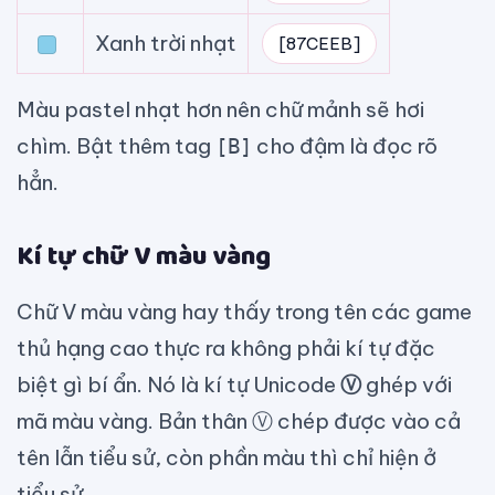
Xanh trời nhạt
[87CEEB]
Màu pastel nhạt hơn nên chữ mảnh sẽ hơi
chìm. Bật thêm tag
cho đậm là đọc rõ
[B]
hẳn.
Kí tự chữ V màu vàng
Chữ V màu vàng hay thấy trong tên các game
thủ hạng cao thực ra không phải kí tự đặc
biệt gì bí ẩn. Nó là kí tự Unicode
Ⓥ
ghép với
mã màu vàng. Bản thân Ⓥ chép được vào cả
tên lẫn tiểu sử, còn phần màu thì chỉ hiện ở
tiểu sử.