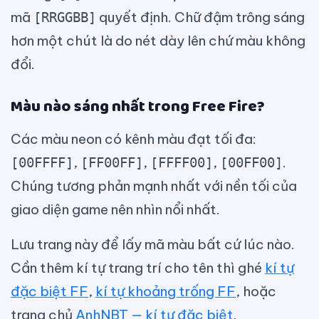
mã
quyết định. Chữ đậm trông sáng
[RRGGBB]
hơn một chút là do nét dày lên chứ màu không
đổi.
Màu nào sáng nhất trong Free Fire?
Các màu neon có kênh màu đạt tối đa:
,
,
,
.
[00FFFF]
[FF00FF]
[FFFF00]
[00FF00]
Chúng tương phản mạnh nhất với nền tối của
giao diện game nên nhìn nổi nhất.
Lưu trang này để lấy mã màu bất cứ lúc nào.
Cần thêm kí tự trang trí cho tên thì ghé
kí tự
đặc biệt FF
,
kí tự khoảng trống FF
, hoặc
trang chủ
AnhNBT — kí tự đặc biệt
.