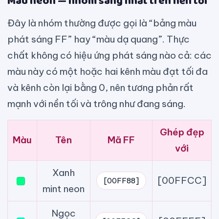
Màu neon — nhóm sáng nhất trên nền tối
Đây là nhóm thường được gọi là “bảng màu
phát sáng FF” hay “màu dạ quang”. Thực
chất không có hiệu ứng phát sáng nào cả: các
màu này có một hoặc hai kênh màu đạt tối đa
và kênh còn lại bằng 0, nên tương phản rất
mạnh với nền tối và trông như đang sáng.
Ghép đẹp
Màu
Tên
Mã FF
với
Xanh
[00FFCC]
[00FF88]
mint neon
Ngọc