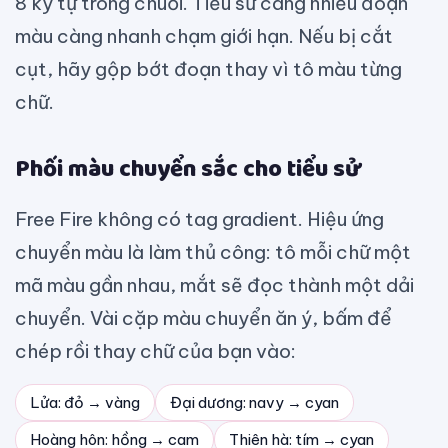
8 ký tự trong chuỗi. Tiểu sử càng nhiều đoạn
màu càng nhanh chạm giới hạn. Nếu bị cắt
cụt, hãy gộp bớt đoạn thay vì tô màu từng
chữ.
Phối màu chuyển sắc cho tiểu sử
Free Fire không có tag gradient. Hiệu ứng
chuyển màu là làm thủ công: tô mỗi chữ một
mã màu gần nhau, mắt sẽ đọc thành một dải
chuyển. Vài cặp màu chuyển ăn ý, bấm để
chép rồi thay chữ của bạn vào:
Lửa: đỏ → vàng
Đại dương: navy → cyan
Hoàng hôn: hồng → cam
Thiên hà: tím → cyan