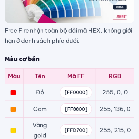
Free Fire nhận toàn bộ dải mã HEX, không giới
hạn ở danh sách phía dưới.
Màu cơ bản
Màu
Tên
Mã FF
RGB
Đỏ
255, 0, 0
[FF0000]
Cam
255, 136, 0
[FF8800]
Vàng
255, 215, 0
[FFD700]
gold