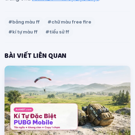
#bảng màu ff
#chữ màu free fire
#kí tự màu ff
#tiểu sử ff
BÀI VIẾT LIÊN QUAN