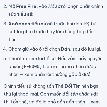
Mở
Free Fire
, vào
Hồ sơ
rồi chọn phần chỉnh
sửa
tiểu sử
.
Xoá sạch tiểu sử cũ
trước khi dán. Ký tự
sót lại phía trước hay làm hỏng tag đầu
tiên.
Chạm giữ vào ô rồi chọn
Dán
, sau đó lưu lại.
Thoát ra xem lại hồ sơ. Nếu vẫn thấy nguyên
chuỗi
hiện ra thì mã chưa được
[FF0000]
nhận — xem phần lỗi thường gặp ở dưới.
Chỉnh tiểu sử không tốn Thẻ Đổi Tên nên bạn
thử lại thoải mái. Còn muốn đổi
tên nhân vật
thì tốn thẻ, và đó là chỗ cần cẩn thận — xem