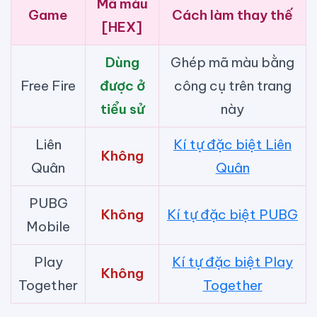
Mã màu
Game
Cách làm thay thế
[HEX]
Dùng
Ghép mã màu bằng
Free Fire
được ở
công cụ trên trang
tiểu sử
này
Liên
Kí tự đặc biệt Liên
Không
Quân
Quân
PUBG
Không
Kí tự đặc biệt PUBG
Mobile
Play
Kí tự đặc biệt Play
Không
Together
Together