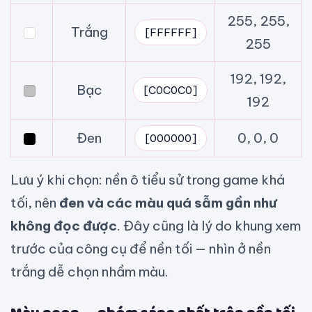
255, 255,
Trắng
[FFFFFF]
255
192, 192,
Bạc
[C0C0C0]
192
Đen
0, 0, 0
[000000]
Lưu ý khi chọn: nền ô tiểu sử trong game khá
tối, nên
đen và các màu quá sẫm gần như
không đọc được
. Đây cũng là lý do khung xem
trước của công cụ để nền tối — nhìn ở nền
trắng dễ chọn nhầm màu.