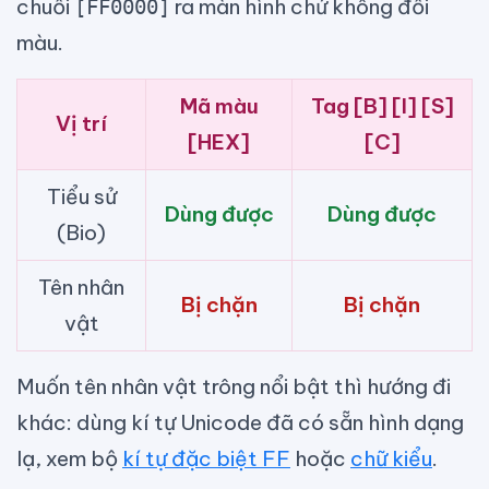
chuỗi
ra màn hình chứ không đổi
[FF0000]
màu.
Mã màu
Tag [B] [I] [S]
Vị trí
[HEX]
[C]
Tiểu sử
Dùng được
Dùng được
(Bio)
Tên nhân
Bị chặn
Bị chặn
vật
Muốn tên nhân vật trông nổi bật thì hướng đi
khác: dùng kí tự Unicode đã có sẵn hình dạng
lạ, xem bộ
kí tự đặc biệt FF
hoặc
chữ kiểu
.