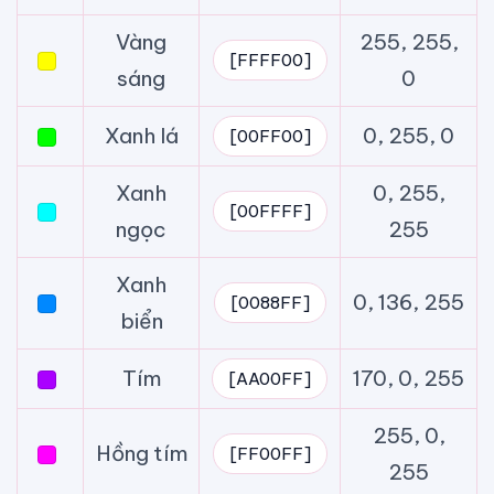
Vàng
255, 255,
[FFFF00]
sáng
0
Xanh lá
0, 255, 0
[00FF00]
Xanh
0, 255,
[00FFFF]
ngọc
255
Xanh
0, 136, 255
[0088FF]
biển
Tím
170, 0, 255
[AA00FF]
255, 0,
Hồng tím
[FF00FF]
255