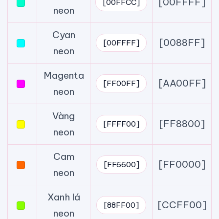
[00FFFF]
[00FFCC]
neon
Cyan
[0088FF]
[00FFFF]
neon
Magenta
[AA00FF]
[FF00FF]
neon
Vàng
[FF8800]
[FFFF00]
neon
Cam
[FF0000]
[FF6600]
neon
Xanh lá
[CCFF00]
[88FF00]
neon