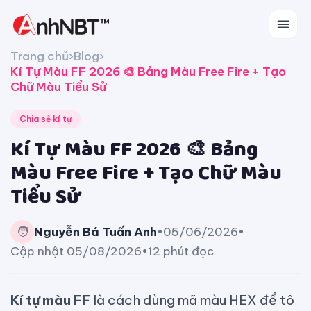
Trang chủ
›
Blog
›
Kí Tự Màu FF 2026 🎨 Bảng Màu Free Fire + Tạo
Chữ Màu Tiểu Sử
Chia sẻ kí tự
Kí Tự Màu FF 2026 🎨 Bảng
Màu Free Fire + Tạo Chữ Màu
Tiểu Sử
🧑
Nguyễn Bá Tuấn Anh
•
05/06/2026
•
Cập nhật 05/08/2026
•
12 phút đọc
Kí tự màu FF
là cách dùng mã màu HEX để tô