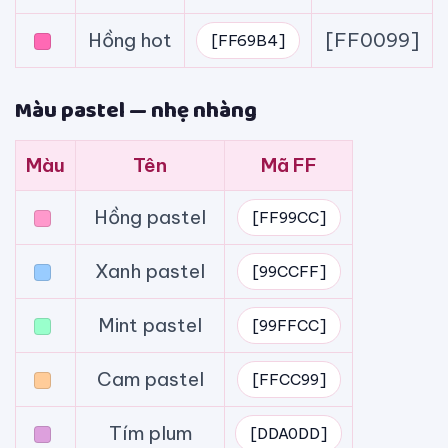
Hồng hot
[FF0099]
[FF69B4]
Màu pastel — nhẹ nhàng
Màu
Tên
Mã FF
Hồng pastel
[FF99CC]
Xanh pastel
[99CCFF]
Mint pastel
[99FFCC]
Cam pastel
[FFCC99]
Tím plum
[DDA0DD]