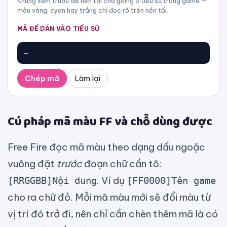
Khung xem trước để nền tối cho giống ô tiểu sử trong game —
màu vàng, cyan hay trắng chỉ đọc rõ trên nền tối.
MÃ ĐỂ DÁN VÀO TIỂU SỬ
—
Chép mã
Làm lại
Cú pháp mã màu FF và chỗ dùng được
Free Fire đọc mã màu theo dạng dấu ngoặc
vuông đặt
trước
đoạn chữ cần tô:
. Ví dụ
[RRGGBB]Nội dung
[FF0000]Tên game
cho ra chữ đỏ. Mỗi mã màu mới sẽ đổi màu từ
vị trí đó trở đi, nên chỉ cần chèn thêm mã là có