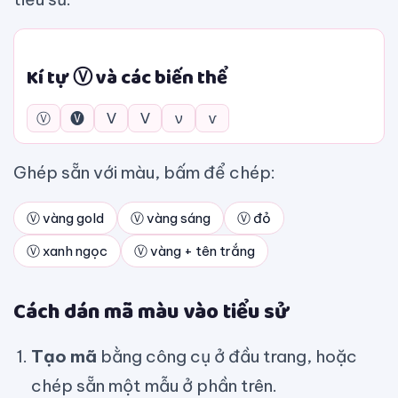
Kí tự Ⓥ và các biến thể
Ⓥ
🅥
Ⅴ
ᐯ
ν
ѵ
Ghép sẵn với màu, bấm để chép:
Ⓥ vàng gold
Ⓥ vàng sáng
Ⓥ đỏ
Ⓥ xanh ngọc
Ⓥ vàng + tên trắng
Cách dán mã màu vào tiểu sử
Tạo mã
bằng công cụ ở đầu trang, hoặc
chép sẵn một mẫu ở phần trên.