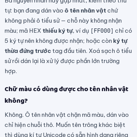
Ba nguyên nhân hay gặp nhất, kiểm theo thứ
tự: bạn đang dán vào
ô tên nhân vật
chứ
không phải ô tiểu sử — chỗ này không nhận
màu; mã HEX
thiếu ký tự
, ví dụ
chỉ có
[FF000]
5 ký tự nên không được nhận; hoặc còn
ký tự
thừa đứng trước
tag đầu tiên. Xoá sạch ô tiểu
sử rồi dán lại là xử lý được phần lớn trường
hợp.
Chữ màu có dùng được cho tên nhân vật
không?
Không. Ô tên nhân vật chặn mã màu, dán vào
chỉ hiện chuỗi thô. Muốn tên trông khác biệt
thì dùng kí tự Unicode có sẵn hình dạng riêng