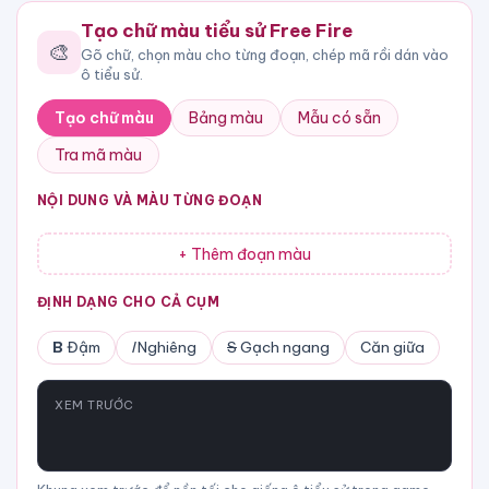
Tạo chữ màu tiểu sử Free Fire
🎨
Gõ chữ, chọn màu cho từng đoạn, chép mã rồi dán vào
ô tiểu sử.
Tạo chữ màu
Bảng màu
Mẫu có sẵn
Tra mã màu
NỘI DUNG VÀ MÀU TỪNG ĐOẠN
+ Thêm đoạn màu
ĐỊNH DẠNG CHO CẢ CỤM
B
Đậm
I
Nghiêng
S
Gạch ngang
Căn giữa
XEM TRƯỚC