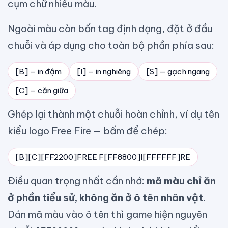
cụm chữ nhiều màu.
Ngoài màu còn bốn tag định dạng, đặt ở đầu
chuỗi và áp dụng cho toàn bộ phần phía sau:
[B] — in đậm
[I] — in nghiêng
[S] — gạch ngang
[C] — căn giữa
Ghép lại thành một chuỗi hoàn chỉnh, ví dụ tên
kiểu logo Free Fire — bấm để chép:
[B][C][FF2200]FREE F[FF8800]I[FFFFFF]RE
Điều quan trọng nhất cần nhớ:
mã màu chỉ ăn
ở phần tiểu sử, không ăn ở ô tên nhân vật
.
Dán mã màu vào ô tên thì game hiện nguyên