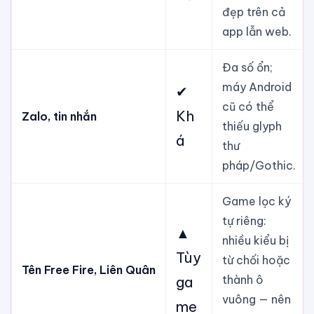
đẹp trên cả
app lẫn web.
Đa số ổn;
máy Android
✔
cũ có thể
Kh
Zalo, tin nhắn
thiếu glyph
á
thư
pháp/Gothic.
Game lọc ký
tự riêng:
▲
nhiều kiểu bị
Tùy
từ chối hoặc
Tên Free Fire, Liên Quân
thành ô
ga
vuông — nên
me