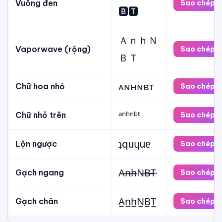
Vuông đen
Sao chép
🅱🆃
ＡｎｈＮ
Vaporwave (rộng)
Sao chép
ＢＴ
ᴀɴʜɴʙᴛ
Chữ hoa nhỏ
Sao chép
ᵃⁿʰⁿᵇᵗ
Chữ nhỏ trên
Sao chép
ʇquɥuɐ
Lộn ngược
Sao chép
A̶n̶h̶N̶B̶T̶
Gạch ngang
Sao chép
A̲n̲h̲N̲B̲T̲
Gạch chân
Sao chép