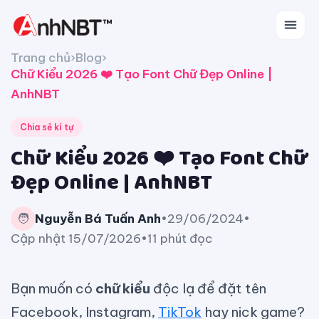
Trang chủ
›
Blog
›
Chữ Kiểu 2026 ❤️ Tạo Font Chữ Đẹp Online |
AnhNBT
Chia sẻ kí tự
Chữ Kiểu 2026 ❤️ Tạo Font Chữ
Đẹp Online | AnhNBT
🧑
Nguyễn Bá Tuấn Anh
•
29/06/2024
•
Cập nhật 15/07/2026
•
11 phút đọc
Bạn muốn có
chữ kiểu
độc lạ để đặt tên
Facebook, Instagram,
TikTok
hay nick game?