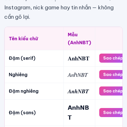
Instagram, nick game hay tin nhắn — không
cần gõ lại.
Mẫu
Tên kiểu chữ
(AnhNBT)
𝐀𝐧𝐡𝐍𝐁𝐓
Đậm (serif)
Sao chép
𝐴𝑛ℎ𝑁𝐵𝑇
Nghiêng
Sao chép
𝑨𝒏𝒉𝑵𝑩𝑻
Đậm nghiêng
Sao chép
𝗔𝗻𝗵𝗡𝗕
Đậm (sans)
Sao chép
𝗧