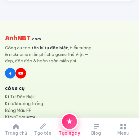
AnhNBT
.com
Công cụ tạo
tên kí tự đặc biệt
, biểu tượng
& nickname miễn phí cho game thủ Việt —
đẹp, độc đáo & hoàn toàn miễn phí.
CÔNG CỤ
Kí Tự Đặc Biệt
Kí tự khoảng trống
Bảng Màu FF
Kí tự Coquette
Blog
Trang chủ
Tạo tên
Tạo ngay
Blog
Menu
HỖ TRỢ