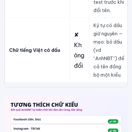
test trước khi
đổi tên.
Ký tự có dấu
giữ nguyên —
✘
mẹo: bỏ dấu
Kh
Chữ tiếng Việt có dấu
(vd
ông
“AnhNBT”) để
đổi
cả tên đồng
bộ một kiểu.