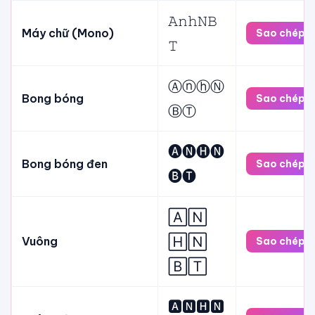
𝙰𝚗𝚑𝙽𝙱
Máy chữ (Mono)
Sao chép
𝚃
ⒶⓝⓗⓃ
Bong bóng
Sao chép
ⒷⓉ
🅐🅝🅗🅝
Bong bóng đen
Sao chép
🅑🅣
🄰🄽
🄷🄽
Vuông
Sao chép
🄱🅃
🅰🅽🅷🅽