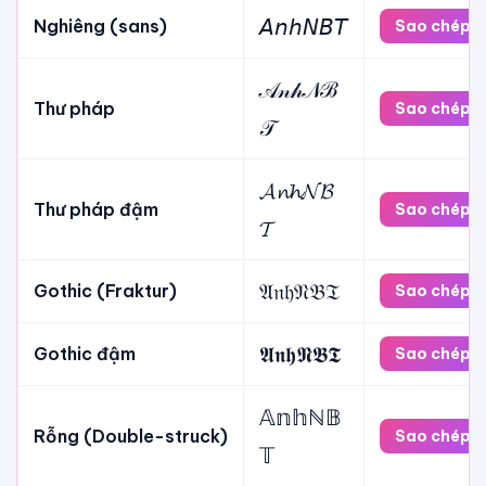
𝘈𝘯𝘩𝘕𝘉𝘛
Nghiêng (sans)
Sao chép
𝒜𝓃𝒽𝒩ℬ
Thư pháp
Sao chép
𝒯
𝓐𝓷𝓱𝓝𝓑
Thư pháp đậm
Sao chép
𝓣
𝔄𝔫𝔥𝔑𝔅𝔗
Gothic (Fraktur)
Sao chép
𝕬𝖓𝖍𝕹𝕭𝕿
Gothic đậm
Sao chép
𝔸𝕟𝕙ℕ𝔹
Rỗng (Double-struck)
Sao chép
𝕋