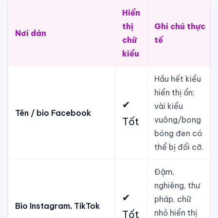
Hiển
thị
Ghi chú thực
Nơi dán
chữ
tế
kiểu
Hầu hết kiểu
hiển thị ổn;
✔
vài kiểu
Tên / bio Facebook
vuông/bong
Tốt
bóng đen có
thể bị đổi cỡ.
Đậm,
nghiêng, thư
✔
pháp, chữ
Bio Instagram, TikTok
nhỏ hiển thị
Tốt