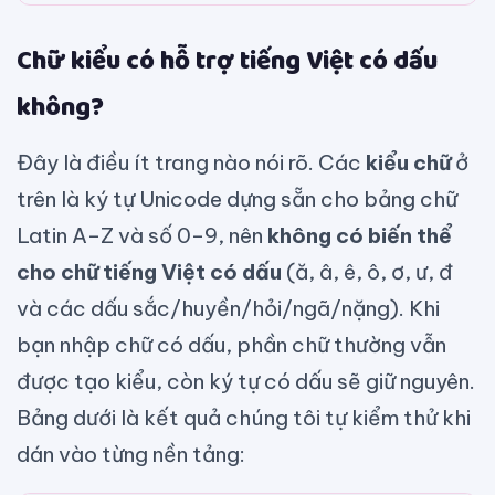
Chữ kiểu có hỗ trợ tiếng Việt có dấu
không?
Đây là điều ít trang nào nói rõ. Các
kiểu chữ
ở
trên là ký tự Unicode dựng sẵn cho bảng chữ
Latin A–Z và số 0–9, nên
không có biến thể
cho chữ tiếng Việt có dấu
(ă, â, ê, ô, ơ, ư, đ
và các dấu sắc/huyền/hỏi/ngã/nặng). Khi
bạn nhập chữ có dấu, phần chữ thường vẫn
được tạo kiểu, còn ký tự có dấu sẽ giữ nguyên.
Bảng dưới là kết quả chúng tôi tự kiểm thử khi
dán vào từng nền tảng: