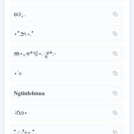
ʚଓ ּ ֶָ֢.
⋆˚౨ৎ ⋆.˚
🪼⋆｡𖦹°🫧⋆.ೃ࿔*:･
⋆˙⟡
𝐍𝐠𝐭𝐢𝐧𝐡𝟒𝐦𝐮𝐚
݁ ˖Ი𐑼⋆
˚ ༘ ೀ⋆.˚