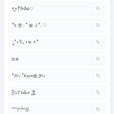
×͜×𝘛𝘩ả𝘰♡
ೀ 🍨 ‧ ˚ 🎀 ⊹˚. ♡
༘˚⋆𐙚｡⋆𖦹.✧˚
Ꭵce
˚୨୧⋆.˚𝘒𝘦𝘮🎀౨ৎ⋆
ᥫᩣ𝓣𝓱ả𝓸ㅤूाीू
´꒳`ᴛʰᵃ̉ᵒ모