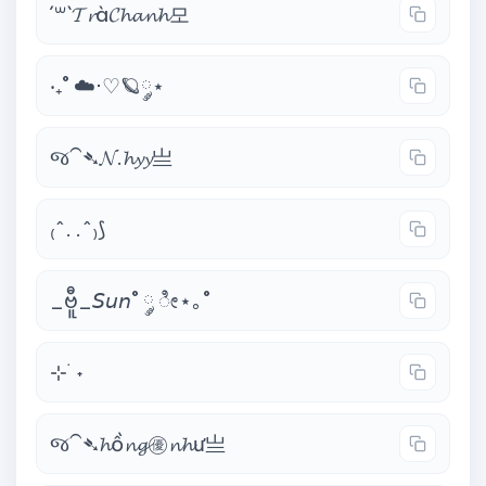
´꒳`𝓣𝓻à𝓒𝓱𝓪𝓷𝓱모
‧₊˚ ☁️⋅♡🪐༘⋆
જ⁀➴𝓝.𝓱𝔂𝔂亗
₍^. .^₎⟆
_ဗီူ_𝘚𝘶𝘯˚ ༘ ೀ⋆｡˚
⊹ ࣪ ˖
જ⁀➴𝓱ồ𝓷𝓰㊝𝓷𝓱ư亗