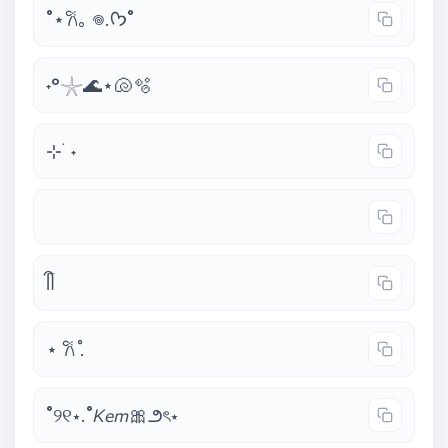
˚⋆𐙚｡ 𖦹.ᡣ𐭩˚
˖°𓇼🌊⋆🐚🫧
⊹ ࣪ ˖
ᥬᩤ
⋆ 𐙚 ̊.
˚୨୧⋆.˚𝘒𝘦𝘮🎀౨ৎ⋆