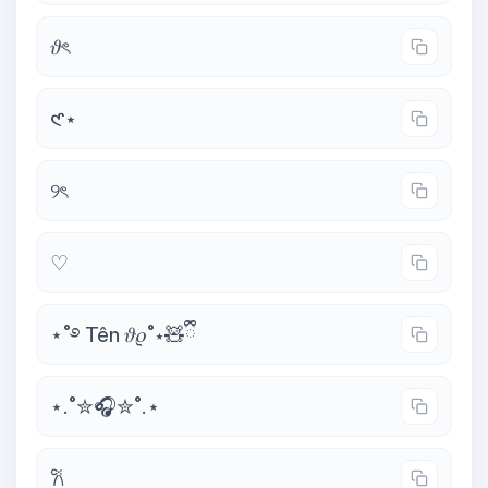
𝜗ৎ
𑣲⋆
୨ৎ
♡
⋆˚࿔ Tên 𝜗𝜚˚⋆🧸ྀི
⋆.˚✮🎧✮˚.⋆
𐙚