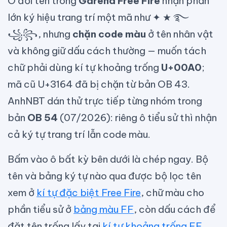
Ô đổi tên trong
Garena Free Fire
nhận phần
lớn ký hiệu trang trí một mã như ✦ ★ ࿐
꧁꧂, nhưng
chặn code màu
ở tên nhân vật
và không giữ dấu cách thường — muốn tách
chữ phải dùng kí tự khoảng trống
U+00A0
;
mã cũ U+3164 đã bị chặn từ bản OB 43.
AnhNBT dán thử trực tiếp từng nhóm trong
bản
OB 54
(07/2026): riêng ô tiểu sử thì nhận
cả ký tự trang trí lẫn code màu.
Bấm vào ô bất kỳ bên dưới là chép ngay. Bộ
tên và bảng ký tự nào qua được bộ lọc tên
xem ở
kí tự đặc biệt Free Fire
, chữ màu cho
phần tiểu sử ở
bảng màu FF
, còn dấu cách để
đặt tên trống lấy tại
kí tự khoảng trống FF
.