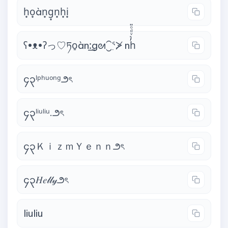
h͙o͙àn͙g͙n͙h͙i͙
ʕ•ᴥ•ʔっ♡ཏo̠àn:͢gᘛ⁐̤ᕐᐷ̸ nh̓͛ͮͩͦ̎
၄၃ˡᵖʰᵘᵒⁿᵍ౨ৎ
၄၃ˡⁱᵘˡⁱᵘ.౨ৎ
၄၃ＫｉｚｍＹｅｎｎ౨ৎ
၄၃𝐻𝑒𝓁𝓁𝓎౨ৎ
liuliu