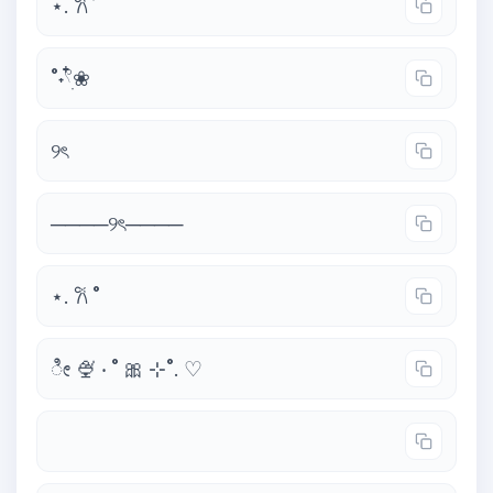
⋆. 𐙚 ̊
˚˖𓍢ִ໋❀
୨ৎ
────୨ৎ────
⋆. 𐙚 ˚
ೀ 🍨 ‧ ˚ 🎀 ⊹˚. ♡
⠀ ⠀ ⠀ ⠀ ⠀