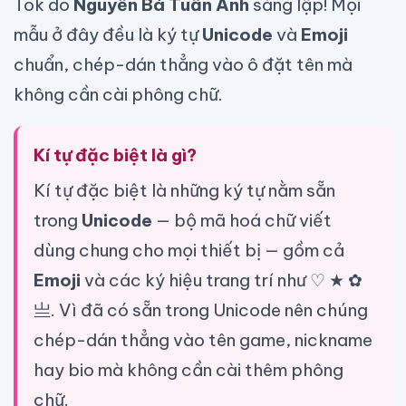
Tok do
Nguyễn Bá Tuấn Anh
sáng lập! Mọi
mẫu ở đây đều là ký tự
Unicode
và
Emoji
chuẩn, chép-dán thẳng vào ô đặt tên mà
không cần cài phông chữ.
Kí tự đặc biệt là gì?
Kí tự đặc biệt là những ký tự nằm sẵn
trong
Unicode
— bộ mã hoá chữ viết
dùng chung cho mọi thiết bị — gồm cả
Emoji
và các ký hiệu trang trí như ♡ ★ ✿
亗. Vì đã có sẵn trong Unicode nên chúng
chép-dán thẳng vào tên game, nickname
hay bio mà không cần cài thêm phông
chữ.