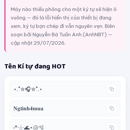
Máy nào thiếu phông cho một ký tự sẽ hiện ô
vuông — đó là lỗi hiển thị của thiết bị đang
xem, ký tự bạn chép đi vẫn nguyên vẹn. Biên
soạn bởi Nguyễn Bá Tuấn Anh (AnhNBT) —
cập nhật 29/07/2026.
Tên Kí tự đang HOT
⋆.˚✮🎧✮˚.⋆
𝐍𝐠𝐭𝐢𝐧𝐡𝟒𝐦𝐮𝐚
˖°𓇼🌊⋆🐚🫧