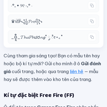
⋅°₊ • ୨୧ ‧₊° ⋅
♛ᴠͥɪͣᴘͫ꧁𝓟𝓻𝓸꧂
_ဗီူ_𝓣𝓱𝓾𝓟𝓱ươ𝓷𝓰˚ ༘ ೀ⋆｡˚
Cùng tham gia sáng tạo! Bạn có mẫu tên hay
hoặc bộ kí tự mới? Gửi cho mình ở ô
Gửi đánh
giá
cuối trang, hoặc qua trang
liên hệ
— mẫu
hay sẽ được thêm vào kho tên của trang.
Kí tự đặc biệt Free Fire (FF)