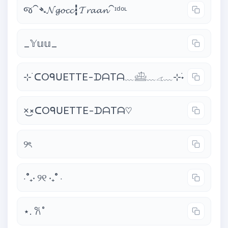
જ⁀➴𝓝𝓰𝓸𝓬𝓬┇𝓣𝓻𝓪𝓪𝓷⁀ᶦᵈᵒᶫ
_𝕐𝕦𝕦_
⊹ ࣪ᑕOᑫᑌETTE-ᗪᗩTᗩ﹏𓊝﹏𓂁﹏⊹࣪˖
×͜×ᑕOᑫᑌETTE-ᗪᗩTᗩ♡
୨ৎ
⋅˚₊‧ ୨୧ ‧₊˚ ⋅
⋆. 𐙚 ̊