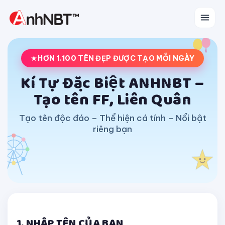
HƠN 1.100 TÊN ĐẸP ĐƯỢC TẠO MỖI NGÀY
Kí Tự Đặc Biệt ANHNBT –
Tạo tên FF, Liên Quân
Tạo tên độc đáo – Thể hiện cá tính – Nổi bật
riêng bạn
1. NHẬP TÊN CỦA BẠN