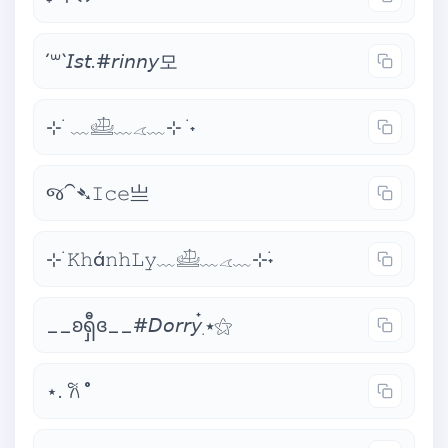
´꒳`𝘐𝘴𝘵.#𝘳𝘪𝘯𝘯𝘺모
⊹ ࣪ ﹏𓊝﹏𓂁﹏⊹ ࣪ ˖
જ⁀➴𝙸𝚌𝚎亗
⊹ ࣪𝙺𝚑á𝚗𝚑𝙻𝚢﹏𓊝﹏𓂁﹏⊹࣪˖
__ʚရှီɞ__#𝘋𝘰𝘳𝘳𝘺๋࣭ ⭑⚝
⋆. 𐙚 ˚