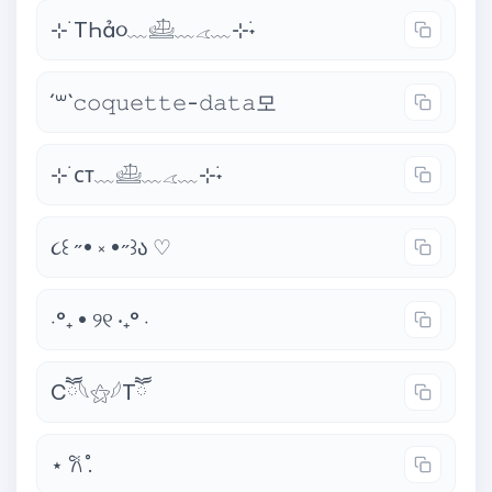
⊹ ࣪TҺả૦﹏𓊝﹏𓂁﹏⊹࣪˖
´꒳`𝚌𝚘𝚚𝚞𝚎𝚝𝚝𝚎-𝚍𝚊𝚝𝚊모
⊹ ࣪ᴄᴛ﹏𓊝﹏𓂁﹏⊹࣪˖
૮꒰ ˶• ༝ •˶꒱ა ♡
⋅°₊ • ୨୧ ‧₊° ⋅
Cཽ𓆩⚝𓆪Tཽ
⋆ 𐙚 ̊.