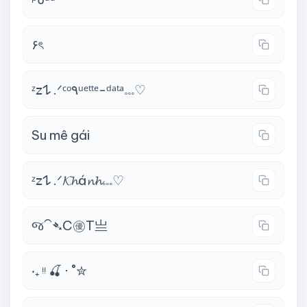
۶ৎ
ᶻ𝗓𐰁 .ᐟᶜᵒ۹ᵘᵉᵗᵗᵉ-ᵈᵃᵗᵃ𓏧♡
Su mê gái
ᶻ𝗓𐰁 .ᐟ𝓚𝓱á𝓷𝓱𓏧♡
જ⁀➴C㊝T亗
‧₊ ᵎᵎ 🍒 ⋅ ˚✮