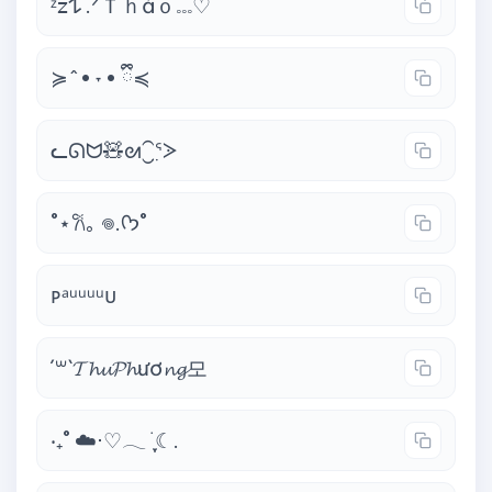
ᶻ𝗓𐰁 .ᐟＴｈảｏ𓏧♡
≽^• ˕ • ྀི≼
ᓚᘏᗢ🧸ᘛ⁐̤ᕐᐷ
˚⋆𐙚｡ 𖦹.ᡣ𐭩˚
ᴘᵃᵘᵘᵘᵘᴜ
´꒳`𝓣𝓱𝓾𝓟𝓱ươ𝓷𝓰모
‧₊˚ ☁️⋅♡𓂃 ࣪ ִֶָ☾.