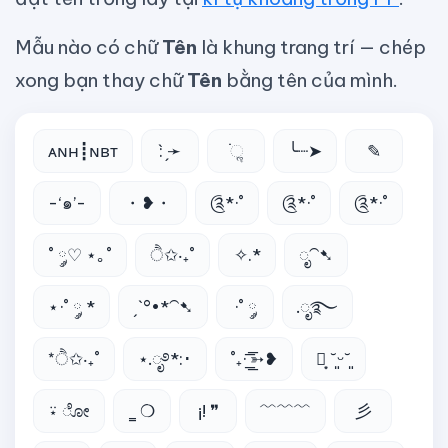
Mẫu nào có chữ
Tên
là khung trang trí — chép
xong bạn thay chữ
Tên
bằng tên của mình.
ᴀɴʜ┋ɴʙᴛ
: ̗̀➛
ׂׂૢ
╰┈➤
✎
-‘๑’-
・❥・
༊*·˚
༊*·˚
༊*·˚
˚ ༘♡ ⋆｡˚
ੈ✩‧₊˚
✧.*
ೃ⁀➷
⋆·˚ ༘ *
ˏˋ°•*⁀➷
·˚ ༘
.ೃ࿐
*ੈ✩‧₊˚
⋆.ೃ࿔*:･
˚₊· ͟͟͞͞➳❥
┊͙ ˘͈ᵕ˘͈
⍣ ೋ
‗ ❍
¡! ❞
﹌﹌﹌
彡