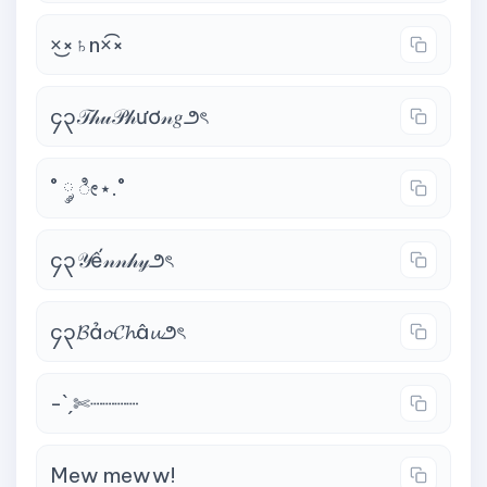
×͜×♄n×͡×
၄၃𝒯𝒽𝓊𝒫𝒽ươ𝓃𝑔౨ৎ
˚ ༘ ೀ⋆.˚
၄၃𝒴ế𝓃𝓃𝒽𝓎౨ৎ
၄၃𝓑ả𝓸𝓒𝓱â𝓾౨ৎ
-ˋˏ✄┈┈┈┈
Mew meww!