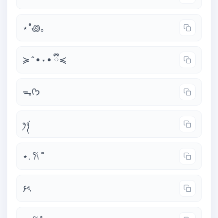
⋆˚꩜｡
≽^• ˕ • ྀི≼
ᯓᡣ𐭩
‎ꫂ᭪݁
⋆. 𐙚 ˚
۶ৎ