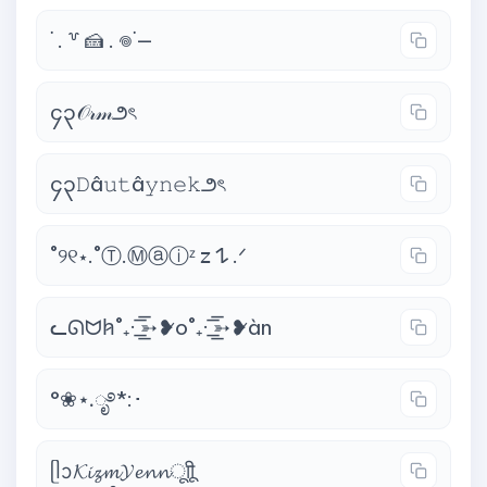
˙ . ꒷ 🍰 . 𖦹˙—
၄၃𝒪𝓇𝓂౨ৎ
၄၃𝙳â𝚞𝚝â𝚢𝚗𝚎𝚔౨ৎ
˚୨୧⋆.˚Ⓣ.Ⓜⓐⓘᶻ 𝗓 𐰁 .ᐟ
ᓚᘏᗢh̷˚₊· ͟͟͞͞➳❥̷o˚₊· ͟͟͞͞➳❥̷àn
°❀⋆.ೃ࿔*:･
ᥫᩣ𝓚𝓲𝔃𝓶𝓨𝓮𝓷𝓷ㅤूाीू