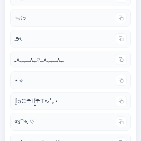
ᯓᡣ𐭩
౨ৎ
ﮩ٨ـﮩﮩ٨ـ♡ﮩ٨ـﮩﮩ٨ـ
⋆˙⟡
ᥫ᭡C☂☂͎͍͐☂T∿˚｡⋆
જ⁀➴ ♡