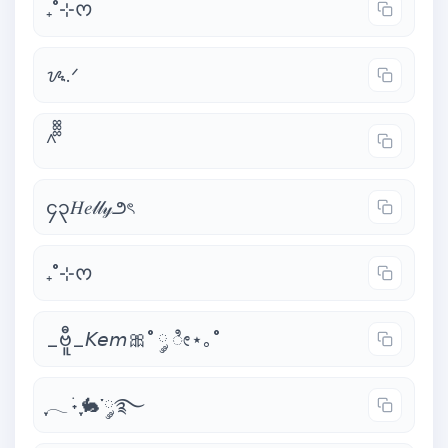
₊˚⊹ᰔ
ᝰ.ᐟ
^᪲᪲᪲
၄၃𝐻𝑒𝓁𝓁𝓎౨ৎ
₊˚⊹ᰔ
_ဗီူ_𝘒𝘦𝘮🎀˚ ༘ ೀ⋆｡˚
ִֶָ𓂃 ࣪˖ ִֶָ🐇་༘࿐