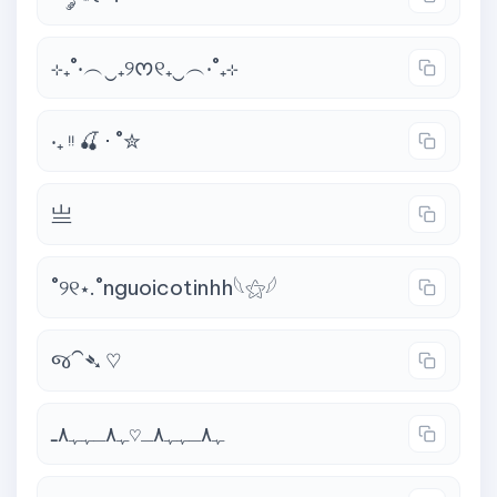
⊹₊˚‧︵‿₊୨ᰔ୧₊‿︵‧˚₊⊹
‧₊ ᵎᵎ 🍒 ⋅ ˚✮
亗
˚୨୧⋆.˚nguoicotinhh𓆩⚝𓆪
જ⁀➴ ♡
ﮩ٨ـﮩﮩ٨ـ♡ﮩ٨ـﮩﮩ٨ـ