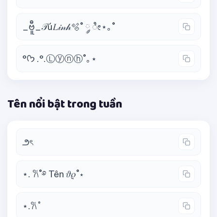
_ဗီူ_𝒯ú𝐿𝒾𝓃𝒽🫧˚ ༘ ೀ⋆｡˚
°ᡣ𐭩 .°.Ⓛⓨⓝⓗ˚｡⋆
Tên nổi bật trong tuần
౨ৎ
⋆. 𐙚˚࿔ Tên 𝜗𝜚˚⋆
⋆.𐙚 ̊