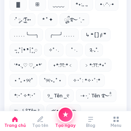
▓
ꕥ
‿‿‿‿
*+:｡.｡
•·.·”·.·•
·˚ ༘₊· ͟͟͞͞꒰➳
* ˚ ✦
ೄྀ࿐ ˊˎ-
. . . . . ╰──╮
╭──╯ . . . . .
↳ ❝ [] ¡! ❞
– ͙۪۪̥˚┊❛ ❜┊˚ ͙۪۪̥◌
✧˚ · .
˚ · .
༉‧₊˚.
‘*•.¸♡ ♡¸.•*’
+*:ꔫ:*﹤
﹥*:ꔫ:*+ﾟ
⋆ ˚｡⋆୨୧˚
˚୨୧⋆｡˚ ⋆
✧･ﾟ: *✧･ﾟ:*
*:･ﾟ✧*:･ﾟ
୨⎯ Tên ⎯୧
⇢ ˗ˏˋ Tên ࿐ྂ
≡;- ꒰ °Tên ꒱
≪•◦ ❈ ◦•≫
Trang chủ
༶•┈┈┈┈┈┈୨♡୧┈┈┈┈┈•༶
Tạo tên
Tạo ngay
Blog
Menu