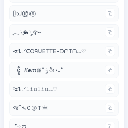
ᥫ᭡Ju͜͡n̥ͦ୧⍤⃝
ִֶָ𓂃 ࣪˖ ִֶָ🐇་༘࿐
ᶻ𝗓𐰁 .ᐟᑕOᑫᑌETTE-ᗪᗩTᗩ𓏧♡
_ဗီူ_𝘒𝘦𝘮🎀˚ ༘ ೀ⋆｡˚
ᶻ𝗓𐰁 .ᐟ𝚕𝚒𝚞𝚕𝚒𝚞𓏧♡
જ⁀➴Ｃ㊝Ｔ亗
₊˚⊹ᰔ