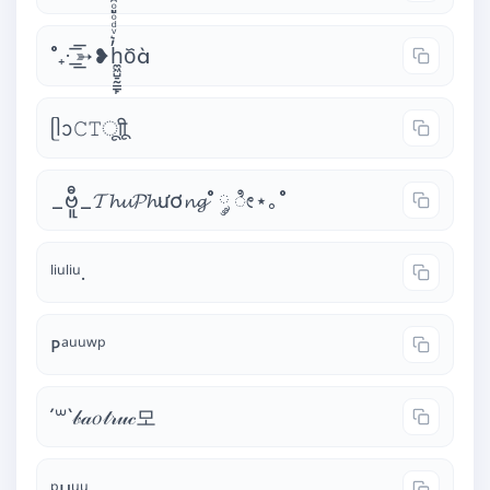
˚₊· ͟͟͞͞➳❥h̼͖̺̠̰͇̙̓͛ͮͩͦ̎ͦ̑ͅo᷈à
ᥫᩣ𝙲𝚃ㅤूाीू
_ဗီူ_𝓣𝓱𝓾𝓟𝓱ươ𝓷𝓰˚ ༘ ೀ⋆｡˚
ˡⁱᵘˡⁱᵘ.
ᴘᵃᵘᵘʷᵖ
´꒳`𝒷𝒶𝑜𝓉𝓇𝓊𝒸모
ᵖᴜᵘᵘ