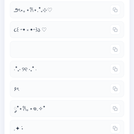
౨ৎ⋆｡⋆𐙚⋆.˚₊⊹♡
૮꒰ ˶• ༝ •˶꒱ა ♡
⠀ ⠀ ⠀ ⠀ ⠀ ⠀ ⠀ ⠀
⋅˚₊‧ ୨୧ ‧₊˚ ⋅
۶ৎ
༘˚⋆𐙚｡⋆𖦹.✧˚
.✦ ݁˖