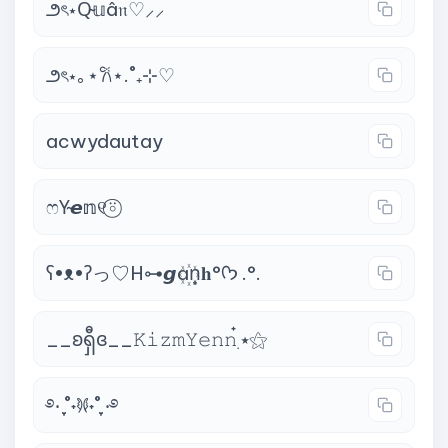
౨ৎ⋆Q̴𝕦â𝔫♡⸝⸝
౨ৎ⋆｡⋆𐙚⋆.˚₊⊹♡
acwydautay
ෆY̴𝙚𝕟୧⍤⃝
ʕ•ᴥ•ʔっ♡H⊶𝙜a꙰n͙𝐡°ᡣ𐭩 .°.
__ʚရှီɞ__𝙺𝚒𝚣𝚖𝚈𝚎𝚗𝚗๋࣭ ⭑⚝
࿔‧ ֶָ֢˚˖𐦍˖˚ֶָ֢ ‧࿔